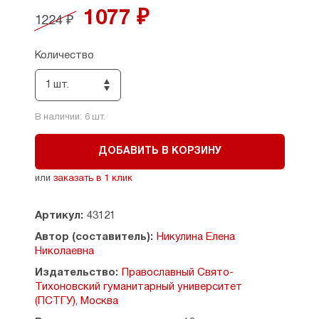
рассмотрены выдающиеся образцы
1077 ₽
1224 ₽
православной гимнографии.
Издание предназначено слушателям программ
дополнительного образования, богословских
Количество
курсов, духовно-просветительских центров
и воскресных школ, а также всем начинающих
1 шт.
изучать церковное богослужение
самостоятельно.
В наличии:
6
шт.
ДОБАВИТЬ В КОРЗИНУ
или
заказать в 1 клик
Артикул:
43121
Автор (составитель):
Никулина Елена
Николаевна
Издательство:
Православный Свято-
Тихоновский гуманитарный университет
(ПСТГУ), Москва