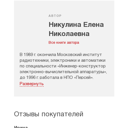
АВТОР
Никулина Елена
Николаевна
Все книги автора
В 1989 г. окончила Московский институт
радиотехники, электроники и автоматики
по специальности «Инженер-конструктор
электронно-вычислительной аппаратуры»,
до 1996 г. работала в НПО «Персей».
Развернуть
В 2004 г. окончила ПСТБИ по
специальности «Религиоведение».
С 2004 г. работает на факультете
дополнительного образования ПСТГУ в
Отзывы покупателей
должности старшего преподавателя
кафедры теологии.