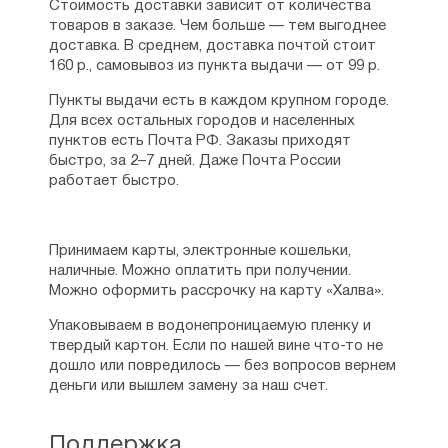
Статьи:
Стоимость доставки зависит от количества
товаров в заказе. Чем больше — тем выгоднее
Никулина Е.Н. Понятие личности в
доставка. В среднем, доставка почтой стоит
антропологии святителя Феофана
160 р., самовывоз из пункта выдачи — от 99 р.
Затворника // Вестник ПСТГУ: IV.
Педагогика. Психология. − 2007. − №2(5). −
Пункты выдачи есть в каждом крупном городе.
С.165-178.
Для всех остальных городов и населенных
Никулина Е.Н. К.Д. Ушинский о значении Н.И.
пунктов есть Почта РФ. Заказы приходят
Пирогова для отечественной педагогики //
быстро, за 2–7 дней. Даже Почта России
Педагогическое наследие Н.И. Пирогова и
работает быстро.
современность: материалы круглого стола,
посвященного 200-летию со дня рождения.
− М.: ИТИП РАО, 2010. − С.49-58;
Принимаем карты, электронные кошельки,
Никулина Е.Н. К.Д. Ушинский о значении Н.И.
наличные. Можно оплатить при получении.
Пирогова для отечественной педагогики //
Можно оформить рассрочку на карту «Халва».
Вестник ПСТГУ: IV. Педагогика. Психология.
− 2011. − №1 (20). − С. 139-152.
Упаковываем в водонепроницаемую пленку и
Никулина Е.Н. Понятие личности в
твердый картон. Если по нашей вине что-то не
педагогическом наследии К.Д. Ушинского //
дошло или повредилось — без вопросов вернем
Вестник ПСТГУ: IV. Педагогика. Психология.
деньги или вышлем замену за наш счет.
− 2011. Вып. 4 (23). − С. 73-103.
Никулина Е.Н. Личность и природа человека
как объект педагогического воздействия
Поддержка