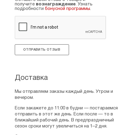
СПИСОК ПУБЛИКАЦИЙ:
получите
вознаграждение
. Узнать
подробности
бонусной программы
.
Учебные пособия:
Никулина Е.Н. Агиология: Курс лекций. – М.:
Изд-во ПСТГУ, 2009. – 311 с.
Никулина Е.Н. Богослужебный Устав и
ОТПРАВИТЬ ОТЗЫВ
гимнография: Учебное пособие с
хрестоматией. – М.: Изд-во ПСТГУ, 2012. –
206 с.
Серебрякова Ю.В. Никулина Е.Н.
Доставка
Серебряков Н.С. Основы Православия:
Учебное пособие. – 2-е изд., испр. и доп. –
М.: Изд-во ПСТГУ, 2010. − 333 с.
Мы отправляем заказы каждый день. Утром и
Учебно-методические пособия:
вечером.
Никулина Е.Н. Серебрякова Ю.В.
Если закажете до 11:00 в будни — постараемся
Аттестационная работа по программе
отправить в этот же день. Если после — то в
профессиональной подготовки «Теология».
ближайший рабочий день. В предпраздничный
– Изд.2-е, испр. и доп. – М.: Изд-во ПСТГУ,
сезон сроки могут увеличиться на 1–2 дня.
2012. – 43 с.