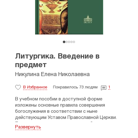
Литургика. Введение в
предмет
Никулина Елена Николаевна
В Избранное
Понравилось 73 людям
1
В учебном пособии в доступной форме
изложены основные правила совершения
богослужения в соответствии с ныне
действующим Уставом Православной Церкви.
Приведены наглядные схемы служб и разъяснена
Развернуть
их структура, раскрыты особенности
праздничного и великопостного богослужения,