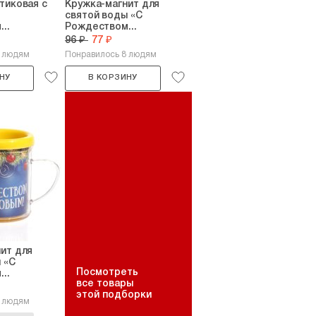
тиковая с
Кружка-магнит для
святой воды «С
..
Рождеством...
96 ₽
77 ₽
8 людям
Понравилось 8 людям
НУ
В КОРЗИНУ
ит для
 «С
Посмотреть
..
все товары
этой подборки
4 людям