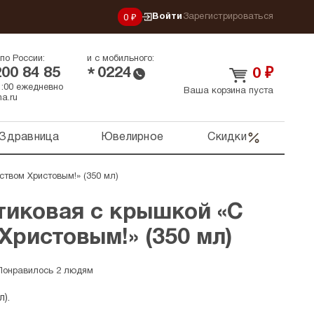
Войти
Зарегистрироваться
0 ₽
по России:
и с мобильного:
200 84 85
0224
*
0
₽
21:00 ежедневно
Ваша корзина пуста
a.ru
Здравница
Ювелирное
Скидки
твом Христовым!» (350 мл)
тиковая с крышкой «С
ристовым!» (350 мл)
Понравилось 2 людям
).