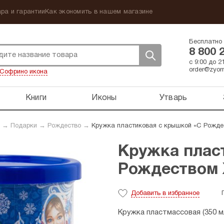
ра и гарантии
Как экономить в нашем магазине
Бесплатно 
8 800 
с 9:00 до 
order@zyorn
Софрино икона
Книги
Иконы
Утварь
→
Подарки
→
Рождество
→
Кружка пластиковая с крышкой «С Рождес
Кружка плас
Рождеством Х
Добавить
в избранное
Кружка пластмассовая (350 мл