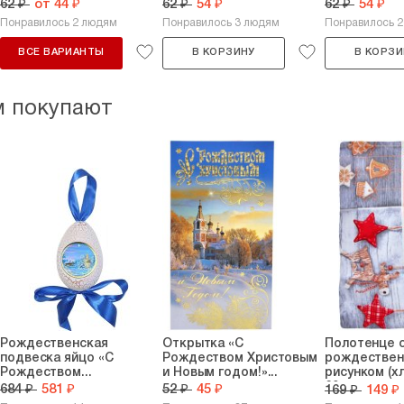
62 ₽
от 44 ₽
62 ₽
54 ₽
62 ₽
54 ₽
Понравилось 2 людям
Понравилось 3 людям
Понравилось 
ВСЕ ВАРИАНТЫ
В КОРЗИНУ
В КОРЗИ
м покупают
Рождественская
Открытка «С
Полотенце 
подвеска яйцо «С
Рождеством Христовым
рождествен
Рождеством...
и Новым годом!»...
рисунком (хл
60...
684 ₽
581 ₽
52 ₽
45 ₽
169 ₽
149 ₽