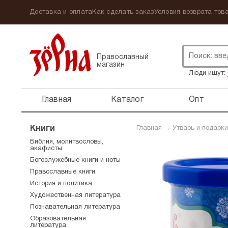
Доставка и оплата
Как сделать заказ
Условия возврата това
Православный
магазин
Люди ищут:
Главная
Каталог
Опт
Книги
Главная
→
Утварь и подарки
Библия, молитвословы,
акафисты
Богослужебные книги и ноты
Православные книги
История и политика
Художественная литература
Познавательная литература
Образовательная
литература