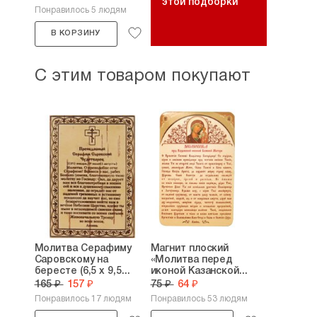
этой подборки
Понравилось 5 людям
В КОРЗИНУ
С этим товаром покупают
Молитва Серафиму
Магнит плоский
Саровскому на
«Молитва перед
бересте (6,5 х 9,5...
иконой Казанской...
165 ₽
157 ₽
75 ₽
64 ₽
Понравилось 17 людям
Понравилось 53 людям