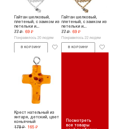
Гайтан шелковый,
Гайтан шелковый,
плетеный, с замком из
плетеный, с замком из
петельки и...
петельки и...
77 ₽
69 ₽
77 ₽
69 ₽
Понравилось 20 людям
Понравилось 22 людям
В КОРЗИНУ
В КОРЗИНУ
Крест нательный из
янтаря, детский, цвет
Посмотреть
коньячный
все товары
179 ₽
165 ₽