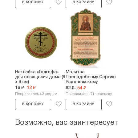
В КОРЗИНУ
В КОРЗИНУ
Наклейка «Голгофа»
Молитва
для освящения дома (6
Преподобному Сергию
х 6 см)
Радонежскому
перед...
16 ₽
12 ₽
62 ₽
54 ₽
Понравилось 43 людям
Понравилось 71 человеку
В КОРЗИНУ
В КОРЗИНУ
Возможно, вас заинтересует