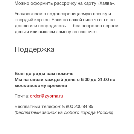
Можно оформить рассрочку на карту «Халва».
Преподобный Никодим подготовил
издание новой редакции "Пидалиона" -
Упаковываем в водонепроницаемую пленку и
греческой "Кормчей книги", содержащей
твердый картон. Если по нашей вине что-то не
правила святых апостолов, святых
дошло или повредилось — без вопросов вернем
Вселенских и Поместных Соборов и
деньги или вышлем замену за наш счет.
святых отцов.
Большое внимание преподобный уделял
Поддержка
агиографии, о чем свидетельствуют такие
его труды, как "Новый избор житий
святых" (Венеция, 1803) и изданная уже
после его кончины книга "Новый
Всегда рады вам помочь
Синаксарь" в 3-х томах (Венеция, 1819). Им
Мы на связи каждый день с 9:00 до 21:00 по
осуществлен перевод с древнегреческого
московскому времени
на новогреческий язык "Толкования
Посланий святого апостола Павла"
Почта:
order@zyorna.ru
Архиепископа Болгарского Феофилакта.
Сам святой Никодим написал толкование
Бесплатный телефон: 8 800 200 84 85
семи Соборных Посланий (издано также в
(бесплатный звонок из любого города России)
Венеции в 1806 и 1819 гг.).
Преподобный Никодим известен и как