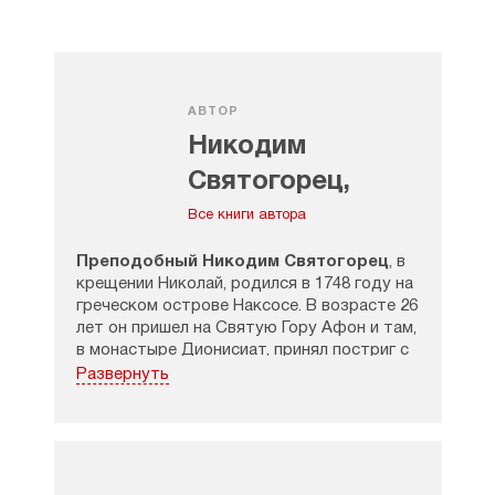
АВТОР
Никодим
Святогорец,
преподобный
Все книги автора
Преподобный Никодим Святогорец
, в
крещении Николай, родился в 1748 году на
греческом острове Наксосе. В возрасте 26
лет он пришел на Святую Гору Афон и там,
в монастыре Дионисиат, принял постриг с
именем Никодим.
Развернуть
Вначале инок Никодим нес послушание
чтеца и письмоводителя. Через 2 года
после его поступления в монастырь на
Афон прибыл митрополит Коринфский