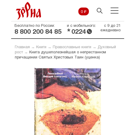
0 ₽
Бесплатно по России:
и с мобильного:
с 9 до 21
*
ежедневно
8 800 200 84 85
0224
Главная
→
Книги
→
Православные книги
→
Духовный
рост
→
Книга душеполезнейшая о непрестанном
причащении Святых Христовых Таин (уценка)