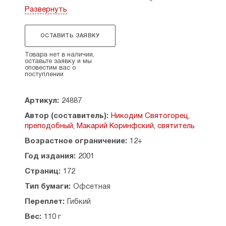
у православных христиан должно быть
Развернуть
отношение к Божественной Литургии
и ко Святому Причащению. Книга, названная ими
«душеполезнейшей», адресована как мирянам,
ОСТАВИТЬ ЗАЯВКУ
так и священнослужителям.
Товара нет в наличии,
Уценка:
оставьте заявку и мы
оповестим вас о
поступлении
Повреждения обложки (царапины, вмятины,
потертости). Б/у. Уцененные товары обмену или
возврату не подлежат.
Артикул:
24887
Автор (составитель):
Никодим Святогорец,
преподобный
,
Макарий Коринфский, святитель
Возрастное ограничение:
12+
Год издания:
2001
Страниц:
172
Тип бумаги:
Офсетная
Переплет:
Гибкий
Вес:
110 г