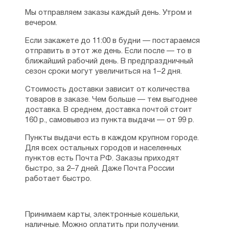
Мы отправляем заказы каждый день. Утром и
Литературные труды старца Никодима
вечером.
разнообразны. Им написаны предисловие к
"Добротолюбию" и краткие жития
Если закажете до 11:00 в будни — постараемся
подвижников. Из аскетических
отправить в этот же день. Если после — то в
наставлений подвижника особенно
ближайший рабочий день. В предпраздничный
известна книга "Невидимая брань",
сезон сроки могут увеличиться на 1–2 дня.
переведенная на русский язык великим
богословом-аскетом епископом
Стоимость доставки зависит от количества
Феофаном Затворником (М., 1886; изд. 5.
товаров в заказе. Чем больше — тем выгоднее
М., 1912). Замечателен труд подвижника
доставка. В среднем, доставка почтой стоит
"Учение об исповеди" (Венеция, 1804, 1818),
160 р., самовывоз из пункта выдачи — от 99 р.
заканчивающийся проникновенным
Пункты выдачи есть в каждом крупном городе.
"Словом о покаянии". Интересна книга
Для всех остальных городов и населенных
преподобного "Благонравие христиан",
пунктов есть Почта РФ. Заказы приходят
изданная в Венеции в 1803 году. Велики
быстро, за 2–7 дней. Даже Почта России
заслуги святого и в области издания
работает быстро.
Богослужебных книг. В 1796 году он
опубликовал извлеченные из афонских
рукописных собраний 62 канона Пресвятой
Богородице под названием "Венец
Принимаем карты, электронные кошельки,
Приснодевы" (Венеция, 1796, 1846).
наличные. Можно оплатить при получении.