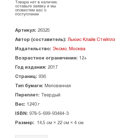
мечта любого библиофила. Благородный
Товара нет в наличии,
оставьте заявку и мы
шелковый переплет, золотое тиснение,
оповестим вас о
трехсторонний золотой обрез, шелковая
поступлении
ленточка ляссе, эксклюзивная мелованная
бумага — роскошное издание для ценителей
Артикул:
26325
книги!
Автор (составитель):
Льюис Клайв Стейплз
Содержание:
Издательство:
Эксмо, Москва
Племянник чародея
Возрастное ограничение:
12+
Лев, колдунья и платяной шкаф
Конь и его мальчик
Год издания:
2017
Принц Каспиан
Страниц:
936
«Покоритель Зари», или Плавание на край света
Серебряное кресло
Тип бумаги:
Мелованная
Последняя битва
Переплет:
Твердый
Вес:
1240 г
ISBN:
978-5-699-93484-3
Размер:
14,5 см × 22 см × 4 см