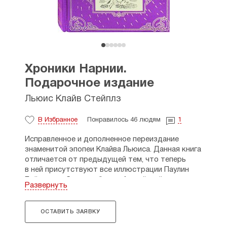
Хроники Нарнии.
Подарочное издание
Льюис Клайв Стейплз
В Избранное
Понравилось 46 людям
1
Исправленное и дополненное переиздание
знаменитой эпопеи Клайва Льюиса. Данная книга
отличается от предыдущей тем, что теперь
в ней присутствуют все иллюстрации Паулин
Бэйнс, а их более трёхсот. Английский
Развернуть
иллюстратор официально признана
«художником Нарнии». Также русифицированы
все карты чудесной страны. Взять в руки такое
ОСТАВИТЬ ЗАЯВКУ
чудесное, сделанное с любовью издание —