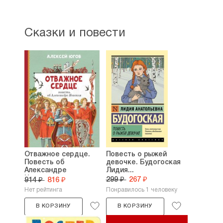
Сказки и повести
Отважное сердце.
Повесть о рыжей
Повесть об
девочке. Будогоская
Александре
Лидия...
Невском....
299 ₽
267 ₽
914 ₽
816 ₽
Нет рейтинга
Понравилось 1 человеку
В КОРЗИНУ
В КОРЗИНУ