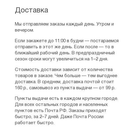
попытку рассказать о невидимой брани,
которую ведет каждый христианин,
Доставка
и разоблачает козни врага.
В последние годы жизни К. С. Льюис
Мы отправляем заказы каждый день. Утром и
знакомится с писательницей Д. Дэвидмен,
вечером.
прошедшей тяжелый путь от безбожия
Если закажете до 11:00 в будни — постараемся
к христианству. Брошенная мужем,
отправить в этот же день. Если после — то в
преследуемая за свои прошлые
ближайший рабочий день. В предпраздничный
политические убеждения, она с детьми
сезон сроки могут увеличиться на 1–2 дня.
с помощью К. С. Льюиса получает кров
в Англии, а затем становится его женой.
Стоимость доставки зависит от количества
В 1960 году она умирает от болезни,
товаров в заказе. Чем больше — тем выгоднее
а в 1963 — скончался и был погребен при
доставка. В среднем, доставка почтой стоит
церкви Св. Троицы К. С. Льюис.
160 р., самовывоз из пункта выдачи — от 99 р.
См. также:
Лучшие православные книги для
Пункты выдачи есть в каждом крупном городе.
детей
,
Письма спящему брату: сборник
,
Для всех остальных городов и населенных
Записки из преисподней: о страстях и
пунктов есть Почта РФ. Заказы приходят
искушениях
быстро, за 2–7 дней. Даже Почта России
работает быстро.