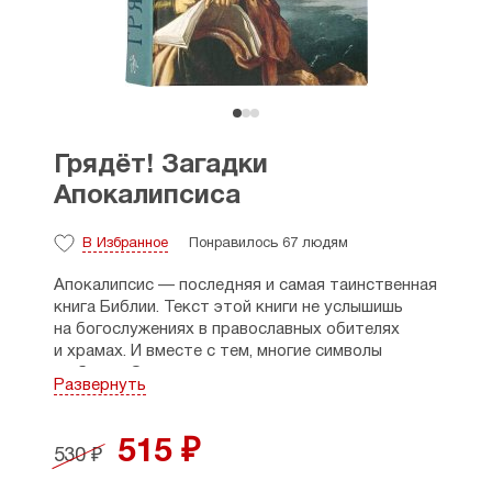
Грядёт! Загадки
Апокалипсиса
В Избранное
Понравилось 67 людям
Апокалипсис — последняя и самая таинственная
книга Библии. Текст этой книги не услышишь
на богослужениях в православных обителях
и храмах. И вместе с тем, многие символы
и образы Откровения сегодня широко известны.
Развернуть
Они пронизывают литературу, как древнюю, так
и современную, отражаются в музыке
и запечатлеваются на художественных
515 ₽
530 ₽
полотнах.