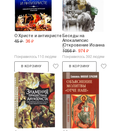
О Христе и антихристе
Беседы на
Апокалипсис
45 ₽
36 ₽
(Откровение Иоанна
Богослова)
1056 ₽
974 ₽
Понравилось 110 людям
Понравилось 392 людям
В КОРЗИНУ
В КОРЗИНУ