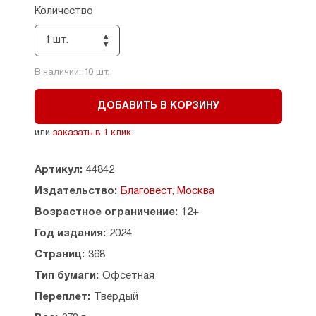
Многие хотели бы разбираться в загадках
Количество
Апокалипсиса, но сделать это в одиночку
едва ли возможно. Именно поэтому автор этой
1 шт.
книги собрала под одной обложкой
многообразие толкований древних отцов
В наличии:
10
шт.
и экзегетов современности. Пусть взгляды
знатоков Священного Писания как маячки ведут
нас сквозь таинственные слова и образы
ДОБАВИТЬ В КОРЗИНУ
Апокалипсиса, открывая его сокровенный
и подлинный смысл.
или
заказать в 1 клик
Допущено к распространению Издательским
Артикул:
44842
советом Русской Православной Церкви.
Издательство:
Благовест, Москва
Возрастное ограничение:
12+
Год издания:
2024
Страниц:
368
Тип бумаги:
Офсетная
Переплет:
Твердый