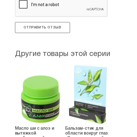
приятный, для кожи и вобще отличный по
качеству. Прошу вас даже после повышения
цены не прекращать поставки... С уважением из
Сибири
ОТПРАВИТЬ ОТЗЫВ
Рейтинг:
2
Евгений
05.08.2023
Другие товары этой серии
Снова заказал этот замечательный натуральный
гель - три флакона. Всей семье нравиться
натуральный без парфюмированных отдушек,
подходит для использования всей частей тела.
Без зуда, без аллергии, смывается хорошо,
качество отличное. Покупал год назад себе, а
вся семья теперь пользуется.
Рейтинг:
3
Масло ши с алоэ и
Бальзам-стик для
вытяжкой
области вокруг глаз