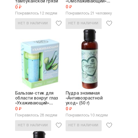
тамбуканской грязи
«Омолаживающий»...
(50...
0 ₽
0 ₽
Понравилось 12 людям
Понравилось 21 человеку
НЕТ В НАЛИЧИИ
НЕТ В НАЛИЧИИ
Бальзам-стик для
Пудра энзимная
области вокруг глаз
«Антивозрастной
«Ухаживающий»...
уход» (50 г)
0 ₽
0 ₽
Понравилось 28 людям
Понравилось 10 людям
НЕТ В НАЛИЧИИ
НЕТ В НАЛИЧИИ