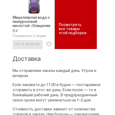
Мицеллярная вода с
гиалуроновой
Посмотреть
кислотой «Очищение
все товары
и...
0 ₽
этой подборки
Понравилось 5 людям
НЕТ В НАЛИЧИИ
Доставка
Мы отправляем заказы каждый день. Утром и
вечером.
Если закажете до 11:00 в будни — постараемся
отправить в этот же день. Если после — то в
ближайший рабочий день. В предпраздничный
сезон сроки могут увеличиться на 1–2 дня.
Стоимость доставки зависит от количества
товаров в заказе. Чем больше — тем выгоднее