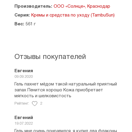
расслабляет.
Производитель:
ООО «Солнце», Краснодар
Способ применения: нанести небольшое
Серия:
Кремы и средства по уходу (TambuSun)
количество геля на влажную кожу,
Вес:
561 г
помассировать, смыть водой.
Объем: 500 мл.
Страна производитель: Россия.
Отзывы покупателей
Евгения
09.09.2020
Гель пахнет мёдом такой натуральный приятный
запах Пенится хорошо Кожа приобретает
мягкость и шелковистость
Рейтинг:
2
Евгений
19.07.2022
Гель мне очень понравился, я купил два флаконы