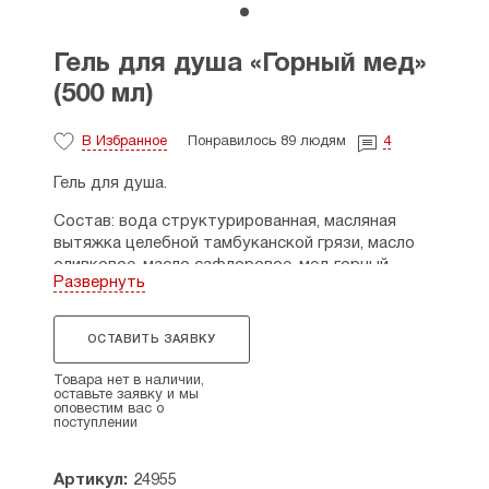
Гель для душа «Горный мед»
(500 мл)
В Избранное
Понравилось 89 людям
4
Гель для душа.
Состав: вода структурированная, масляная
вытяжка целебной тамбуканской грязи, масло
оливковое, масло сафлоровое, мед горный
Развернуть
кавказский, масляные экстракты гриба рейши,
календулы, чабреца, гидроксид калия, масло
семян чиа, масло шизандры, эфирное масло
ОСТАВИТЬ ЗАЯВКУ
чайного дерева, эфирное масло бергамота,
ароматическая композиция эфирных масел.
Товара нет в наличии,
оставьте заявку и мы
оповестим вас о
Свойства: смягчает, питает, восстанавливает,
поступлении
повышает тонус, устранет сухость и шелушение,
улучшает цвет кожи, масло семян чиа
нормализует гидролипидный баланс,
Артикул:
24955