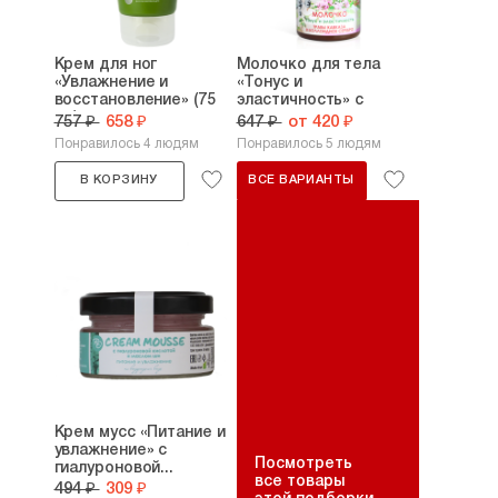
Крем для ног
Молочко для тела
«Увлажнение и
«Тонус и
восстановление» (75
эластичность» с
мл)
травами...
757 ₽
658 ₽
647 ₽
от 420 ₽
Понравилось 4 людям
Понравилось 5 людям
В КОРЗИНУ
ВСЕ ВАРИАНТЫ
Крем мусс «Питание и
увлажнение» с
Посмотреть
гиалуроновой...
все товары
494 ₽
309 ₽