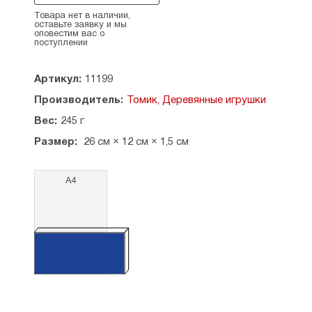
безопасны.
Товара нет в наличии,
оставьте заявку и мы
Состав:
древесина, красители (разрешенные
оповестим вас о
поступлении
для применения в детских деревянных
игрушках).
Артикул:
11199
Кол-во деталей:
5, включая доску-вкладыш.
Производитель:
Томик, Деревянные игрушки
Размер в упаковке:
26х12х1,5 см.
Вес:
245 г
Размер доски-вкладыша:
26х7х1,5 см.
Размер:
26 см × 12 см × 1,5 см
Игрушка для детей старше 3-х лет.
А4
Страна-производитель:
Россия.