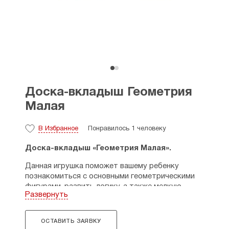
Доска-вкладыш Геометрия
Малая
В Избранное
Понравилось 1 человеку
Доска-вкладыш «Геометрия Малая».
Данная игрушка поможет вашему ребенку
познакомиться с основными геометрическими
фигурами, развить логику, а также мелкую
Развернуть
моторику рук. Яркие цвета привлекут его
внимание.
ОСТАВИТЬ ЗАЯВКУ
Все детали выполнены из дерева, обработаны и