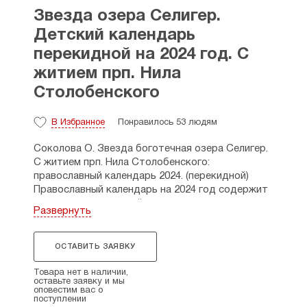
Звезда озера Селигер.
Детский календарь
перекидной на 2024 год. С
житием прп. Нила
Столобенского
В Избранное
Понравилось 53 людям
Соколова О. Звезда боготечная озера Селигер.
С житием прп. Нила Столобенского:
православный календарь 2024. (перекидной)
Православный календарь на 2024 год содержит
напоминания о важнейших православных
Развернуть
праздниках и постах, а также житие
преподобного Нила Столбенского.
ОСТАВИТЬ ЗАЯВКУ
Допущено к распространению Издательским
советом Русской Православной Церкви.
Товара нет в наличии,
оставьте заявку и мы
оповестим вас о
поступлении