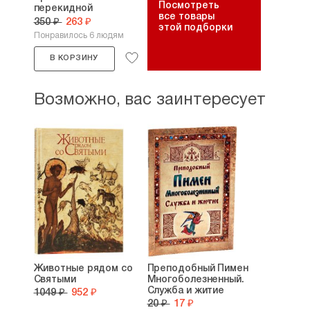
Посмотреть
перекидной
все товары
календарь...
350 ₽
263 ₽
этой подборки
Понравилось 6 людям
В КОРЗИНУ
Возможно, вас заинтересует
Животные рядом со
Преподобный Пимен
Святыми
Многоболезненный.
Служба и житие
1049 ₽
952 ₽
20 ₽
17 ₽