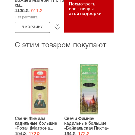
Божией Матери 11 х 16
Посмотреть
см...
все товары
1139 ₽
911 ₽
этой подборки
Нет рейтинга
В КОРЗИНУ
С этим товаром покупают
Свечи Фимиам
Свечи Фимиам
кадильные большие
кадильные большие
«Роза» (Матрона...
«Байкальская Пихта»
194 ₽
172 ₽
194 ₽
172 ₽