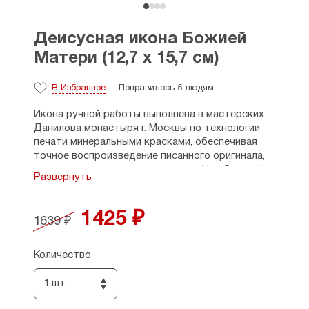
Деисусная икона Божией
Матери (12,7 х 15,7 см)
В Избранное
Понравилось 5 людям
Икона ручной работы выполнена в мастерских
Данилова монастыря г. Москвы по технологии
печати минеральными красками, обеспечивая
точное воспроизведение писанного оригинала,
яркость и долговечность красок. На обратной
Развернуть
стороне иконы отверстие для крепления к
стене. Икона находится в подарочной коробке.
1425 ₽
1639 ₽
Материал: МФД.
Размеры: 12,7 х 15,7 см, толщина - 1,5 см.
Количество
Страна производитель: Россия, г. Москва,
Даниловский Монастырь.
1 шт.