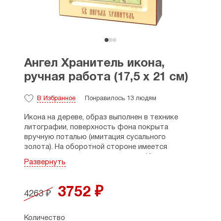
Ангел Хранитель икона,
ручная работа (17,5 х 21 см)
В Избранное
Понравилось 13 людям
Икона на дереве, образ выполнен в технике
литографии, поверхность фона покрыта
вручную поталью (имитация сусального
золота). Н
а оборотной стороне имеется
отверстие для крепления к стене. Икона
Развернуть
находится в коробочке, что предотвращает от
внешних воздействий.
3752 ₽
4263 ₽
День празднования: 21 ноября (н.ст.) Собор
Архистратига Михаила и прочих небесных сил и
бесплотных.
Количество