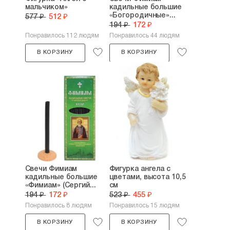
мальчиком»
кадильные большие
«Богородичные»...
577 ₽
512 ₽
194 ₽
172 ₽
Понравилось 112 людям
Понравилось 44 людям
В КОРЗИНУ
В КОРЗИНУ
Свечи Фимиам
Фигурка ангела с
кадильные большие
цветами, высота 10,5
«Фимиам» (Сергий...
см
194 ₽
172 ₽
523 ₽
455 ₽
Понравилось 8 людям
Понравилось 15 людям
В КОРЗИНУ
В КОРЗИНУ