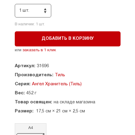
Размеры: 17,5 х 21 см, толщина — 2,5 см.
1 шт.
Материал: дерево (береза).
В наличии:
1
шт.
Страна производитель: Россия.
ДОБАВИТЬ В КОРЗИНУ
или
заказать в 1 клик
Артикул:
31696
Производитель:
Тиль
Серия:
Ангел Хранитель (Тиль)
Вес:
452 г
Товар освящен:
на складе магазина
Размер:
17,5 см × 21 см × 2,5 см
А4