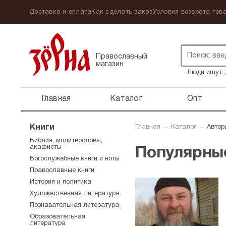
Доставка и оплата
Как сделать заказ
Условия возврата това
Православный
магазин
Люди ищут:
Главная
Каталог
Опт
Книги
Главная
→
Каталог
→
Автор
Библия, молитвословы,
акафисты
Популярны
Богослужебные книги и ноты
Православные книги
История и политика
Художественная литература
Познавательная литература
Образовательная
литература