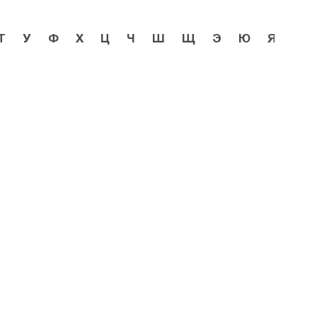
Т
У
Ф
Х
Ц
Ч
Ш
Щ
Э
Ю
Я