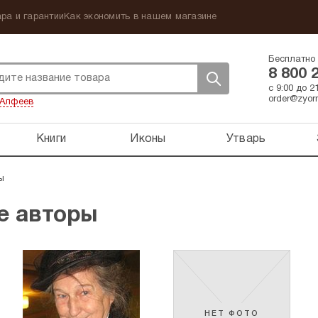
ра и гарантии
Как экономить в нашем магазине
Бесплатно 
8 800 
с 9:00 до 
order@zyorn
Алфеев
Книги
Иконы
Утварь
ы
е авторы
НЕТ ФОТО