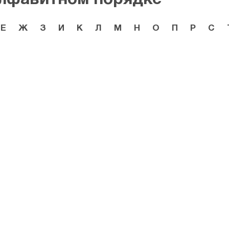
Е
Ж
З
И
К
Л
М
Н
О
П
Р
С